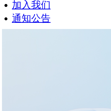
加入我们
通知公告