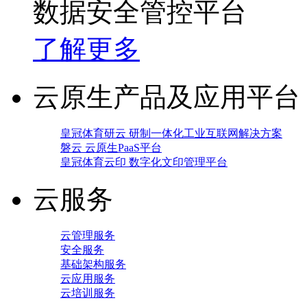
数据安全管控平台
了解更多
云原生产品及应用平台
皇冠体育研云 研制一体化工业互联网解决方案
磐云 云原生PaaS平台
皇冠体育云印 数字化文印管理平台
云服务
云管理服务
安全服务
基础架构服务
云应用服务
云培训服务