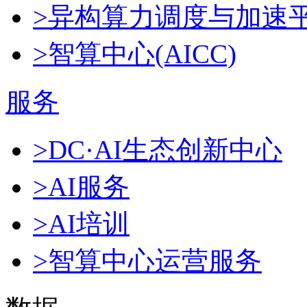
>异构算力调度与加速
>智算中心(AICC)
服务
>DC·AI生态创新中心
>AI服务
>AI培训
>智算中心运营服务