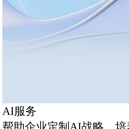
AI服务
帮助企业定制AI战略，培养