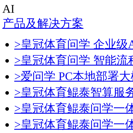
AI
产品及解决方案
>皇冠体育问学 企业级A
>皇冠体育问学 智能流
>爱问学 PC本地部署
>皇冠体育鲲泰智算服
>皇冠体育鲲泰问学一
>皇冠体育鲲泰问学一体机