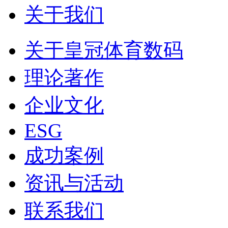
关于我们
关于皇冠体育数码
理论著作
企业文化
ESG
成功案例
资讯与活动
联系我们